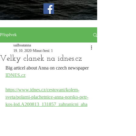
Příspěvek
sailboatanna
19. 10. 2020
Minut čtení: 1
Velky clanek na idnes.cz
Big articel about Anna on czech newspaper 
IDNES.cz
https://www.idnes.cz/cestovani/kolem-
sveta/polarni-plachetnice-anna-norsko-petr-
kos-lod.A200813_131857_zahranicni_aha